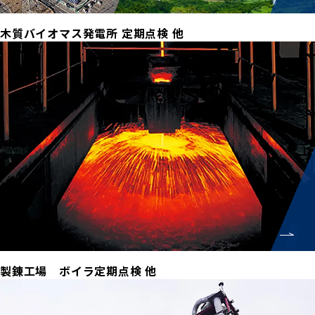
木質バイオマス発電所 定期点検 他
製錬工場 ボイラ定期点検 他