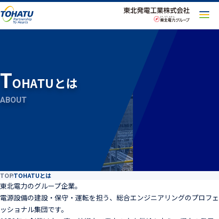
メ
ニ
ュ
ー
を
T
開
OHATUとは
く
ABOUT
TOP
TOHATUとは
東北電力のグループ企業。
電源設備の建設・保守・運転を担う、
総合エンジニアリングのプロフェ
ッショナル集団です。